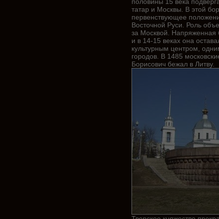
половины 15 века подверг
татар и Москвы. В этой бо
первенствующее положение
Восточной Руси. Роль объ
за Москвой. Напряженная 
и в 14-15 веках она оста
культурным центром, одни
городов. В 1485 московски
Борисович бежал в Литву.
Тверское княжество прекр