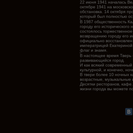
22 июня 1941 началась Ве
октябре 1941 на московск
обстановка. 14 октября пр
который был полностью ос
В 1987 общественность Ка
городу его исторического 
состоялось торжественное
возвращению городу его и
официально восстановлен 
императрицей Екатериной 
флаг и знамя.
В настоящее время Тверь 
развивающийся город.
И как всякий современный 
культурной, и конечно, но
В твери более 10 ночных к
возрастные, музыкальные и
Десятки ресторанов, кафе
жизни города вы можете п