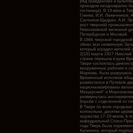
ряд гражданских и культов
проездом неоднократно бы
гостиница). В 19 веке в Т
Глинка, И.И. Лажечников, А
Салтыков-Щедрин, А.И. Эр
рост тверской промышленн
Николаевской железной до
Петербургом и Москвой.
В 1866 тверской городской
обнес всю низменную Зать
который оградил жителей 
2(15) марта 1917 Николай 
стране перешла в руки Вре
Твери состоялась демонст
вооруженные рабочие и со
Маркова, была разрушена 
Временный исполком обще
разместился в Путевом дв
национализированы вагоно
Мещерский" и Морозовская
развернулась инспирирова
борьбе с отделенной от го
В Твери по воле городских
колокольни, десятки церк
зодчества 17-19 веков, в н
кафедральный Спасо-Прео
года Тверь была переимен
Калинина, который подпис