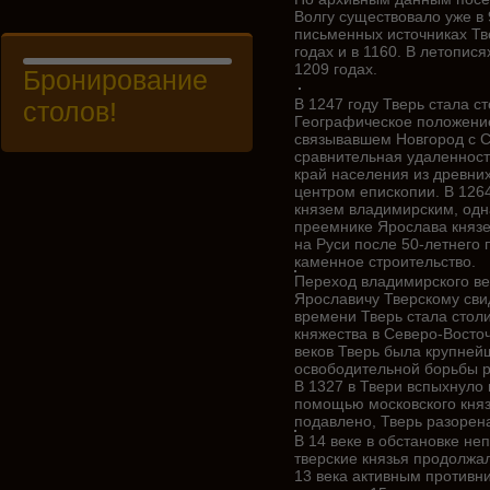
Волгу существовало уже в 
письменных источниках Тв
годах и в 1160. В летопис
1209 годах.
Бронирование
В 1247 году Тверь стала с
столов!
Географическое положение
связывавшем Новгород с С
сравнительная удаленност
край населения из древних
центром епископии. В 1264
князем владимирским, одна
преемнике Ярослава князе
на Руси после 50-летнего
каменное строительство.
Переход владимирского ве
Ярославичу Тверскому свид
времени Тверь стала стол
княжества в Северо-Восточн
веков Тверь была крупней
освободительной борьбы р
В 1327 в Твери вспыхнуло
помощью московского княз
подавлено, Тверь разорен
В 14 веке в обстановке н
тверские князья продолжал
13 века активным противни