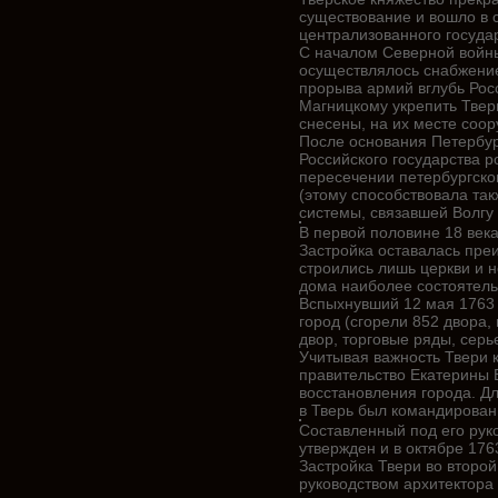
существование и вошло в 
централизованного госуда
С началом Северной войны
осуществлялось снабжение 
прорыва армий вглубь Рос
Магницкому укрепить Твер
снесены, на их месте соо
После основания Петербур
Российского государства р
пересечении петербургског
(этому способствовала та
системы, связавшей Волгу
В первой половине 18 века
Застройка оставалась пре
строились лишь церкви и н
дома наиболее состоятель
Вспыхнувший 12 мая 1763 
город (сгорели 852 двора,
двор, торговые ряды, серь
Учитывая важность Твери к
правительство Екатерины 
восстановления города. Дл
в Тверь был командирован 
Составленный под его рук
утвержден и в октябре 17
Застройка Твери во второй
руководством архитектора 